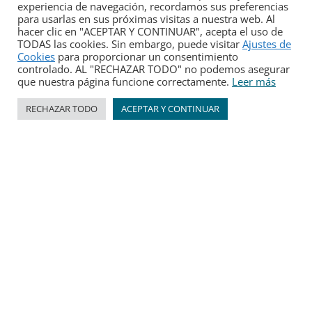
experiencia de navegación, recordamos sus preferencias
para usarlas en sus próximas visitas a nuestra web. Al
hacer clic en "ACEPTAR Y CONTINUAR", acepta el uso de
TODAS las cookies. Sin embargo, puede visitar
Ajustes de
Cookies
para proporcionar un consentimiento
controlado. AL "RECHAZAR TODO" no podemos asegurar
que nuestra página funcione correctamente.
Leer más
Para cumplir con la nueva Ley de Protección de
Datos y que tus datos estén seguros, debes leer y
aceptar la Política de Privacidad de aquamobel.com
RECHAZAR TODO
ACEPTAR Y CONTINUAR
© 2026 AQUAMOBEL
Diseño web: unyverso.com
Aviso Legal | Política de Privacidad | Uso de Cookies