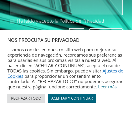
He leído y acepto la
Política de Privacidad
Enviar
=
1 + 1
NOS PREOCUPA SU PRIVACIDAD
Usamos cookies en nuestro sitio web para mejorar su
experiencia de navegación, recordamos sus preferencias
para usarlas en sus próximas visitas a nuestra web. Al
hacer clic en "ACEPTAR Y CONTINUAR", acepta el uso de
TODAS las cookies. Sin embargo, puede visitar
Ajustes de
Cookies
para proporcionar un consentimiento
controlado. AL "RECHAZAR TODO" no podemos asegurar
Para cumplir con la nueva Ley de Protección de
que nuestra página funcione correctamente.
Leer más
Datos y que tus datos estén seguros, debes leer y
aceptar la Política de Privacidad de aquamobel.com
RECHAZAR TODO
ACEPTAR Y CONTINUAR