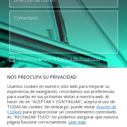
He leído y acepto la
Política de Privacidad
Enviar
=
10 + 15
NOS PREOCUPA SU PRIVACIDAD
Usamos cookies en nuestro sitio web para mejorar su
experiencia de navegación, recordamos sus preferencias
para usarlas en sus próximas visitas a nuestra web. Al
hacer clic en "ACEPTAR Y CONTINUAR", acepta el uso de
TODAS las cookies. Sin embargo, puede visitar
Ajustes de
Para cumplir con la nueva Ley de Protección de
Cookies
para proporcionar un consentimiento controlado.
Datos y que tus datos estén seguros, debes leer y
AL "RECHAZAR TODO" no podemos asegurar que nuestra
aceptar la Política de Privacidad de aquamobel.com
página funcione correctamente.
Leer más